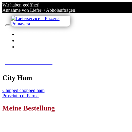
Wir haben geöffnet!
Annahme von Liefer- / Abholaufträgen!
IN VILLACH BESTELLEN
KONTO
ANMELDEN/REGISTRIEREN
0
0 Gerichte im Warenkorb
City Ham
Beitragsnavigation
Chipped chopped ham
Prosciutto di Parma
Meine Bestellung