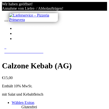
Wir haben geöffnet!
Annahme von Liefer- / Abholaufträgen!
IN VILLACH BESTELLEN
KONTO
ANMELDEN/REGISTRIEREN
0
0 Gerichte im Warenkorb
Calzone Kebab (AG)
€
15,00
Enthält 10% MwSt.
mit Salat und Kebabfleisch
Wählen Extras
Glutenfrei