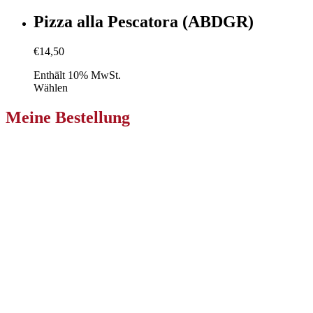
Pizza alla Pescatora (ABDGR)
€
14,50
Enthält 10% MwSt.
Wählen
Meine Bestellung
Pizzeria Primavera Klagenfurt
Niederdorfer Str. 233
9020 Ebenthal in Kärnten
Zur Bestellung
Pizzeria Primavera Villach
Nikolaigasse 36
9500 Villach