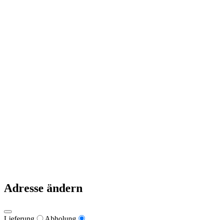
Zur Bestellung
Deine Daten
Mein Konto
Kasse
Warenkorb
Links
Zahlungsweisen
Lieferung & Zustellung
Datenschutz
Impressum
Pizzeria Primavera 2021
Warum nach Italien fahren, wenn es die besten Pizzen in Kärnten
gibt?
Adresse ändern
Lieferung
Abholung