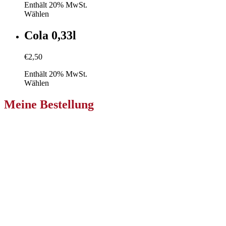
Enthält 20% MwSt.
Wählen
Cola 0,33l
€
2,50
Enthält 20% MwSt.
Wählen
Meine Bestellung
Pizzeria Primavera Klagenfurt
Niederdorfer Str. 233
9020 Ebenthal in Kärnten
Zur Bestellung
Pizzeria Primavera Villach