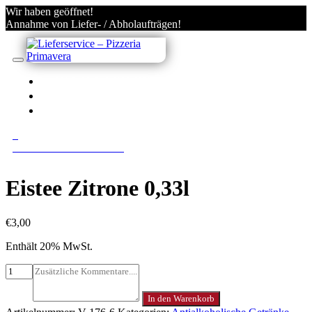
Wir haben geöffnet!
Annahme von Liefer- / Abholaufträgen!
IN VILLACH BESTELLEN
KONTO
ANMELDEN/REGISTRIEREN
0
0 Gerichte im Warenkorb
Eistee Zitrone 0,33l
€
3,00
Enthält 20% MwSt.
In den Warenkorb