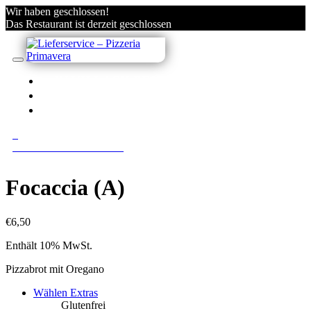
Wir haben geschlossen!
Das Restaurant ist derzeit geschlossen
IN VILLACH BESTELLEN
KONTO
ANMELDEN/REGISTRIEREN
0
0 Gerichte im Warenkorb
Focaccia (A)
€
6,50
Enthält 10% MwSt.
Pizzabrot mit Oregano
Wählen Extras
Glutenfrei