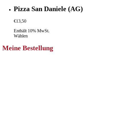
Pizza San Daniele (AG)
€
13,50
Enthält 10% MwSt.
Wählen
Meine Bestellung
Pizzeria Primavera Klagenfurt
Niederdorfer Str. 233
9020 Ebenthal in Kärnten
Zur Bestellung
Pizzeria Primavera Villach
Nikolaigasse 36
9500 Villach