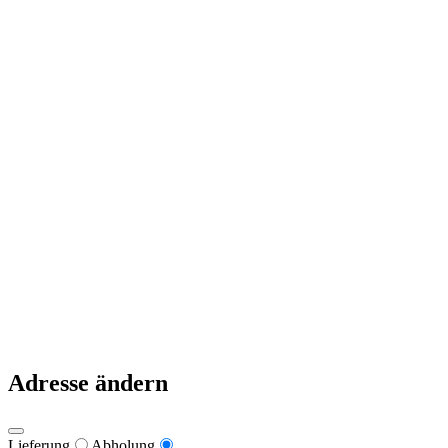
Zur Bestellung
Deine Daten
Mein Konto
Kasse
Warenkorb
Links
Zahlungsweisen
Lieferung & Zustellung
Datenschutz
Impressum
Pizzeria Primavera 2021
Warum nach Italien fahren, wenn es die besten Pizzen in Kärnten
gibt?
Adresse ändern
Lieferung
Abholung