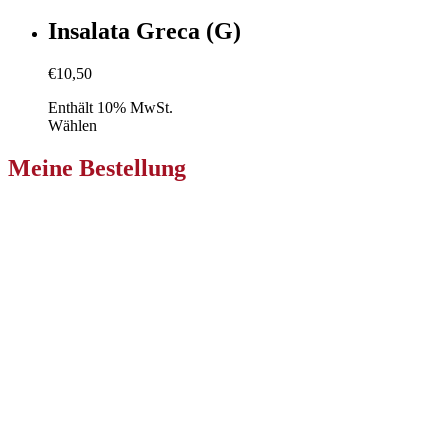
Insalata Greca (G)
€
10,50
Enthält 10% MwSt.
Wählen
Meine Bestellung
Pizzeria Primavera Klagenfurt
Niederdorfer Str. 233
9020 Ebenthal in Kärnten
Zur Bestellung
Pizzeria Primavera Villach
Nikolaigasse 36
9500 Villach