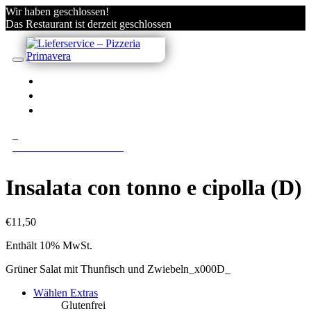
Wir haben geschlossen!
Das Restaurant ist derzeit geschlossen
IN VILLACH BESTELLEN
KONTO
ANMELDEN/REGISTRIEREN
0
0 Gerichte im Warenkorb
Insalata con tonno e cipolla (D)
€
11,50
Enthält 10% MwSt.
Grüner Salat mit Thunfisch und Zwiebeln_x000D_
Wählen Extras
Glutenfrei