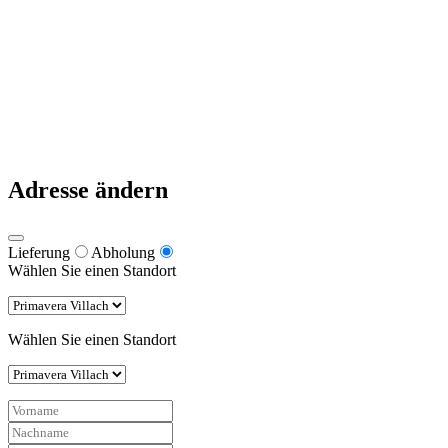
Zahlungsweisen
Lieferung & Zustellung
Datenschutz
Impressum
Pizzeria Primavera 2021
Warum nach Italien fahren, wenn es die besten Pizzen in Kärnten
gibt?
Adresse ändern
Lieferung
Abholung
Wählen Sie einen Standort
Wählen Sie einen Standort