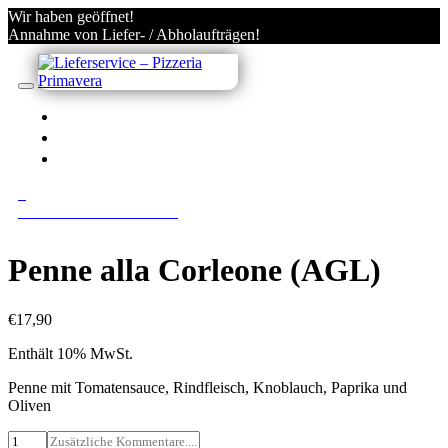
Wir haben geöffnet!
Annahme von Liefer- / Abholaufträgen!
IN VILLACH BESTELLEN
KONTO
ANMELDEN/REGISTRIEREN
0
0 Gerichte im Warenkorb
Penne alla Corleone (AGL)
€
17,90
Enthält 10% MwSt.
Penne mit Tomatensauce, Rindfleisch, Knoblauch, Paprika und
Oliven