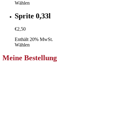
Wählen
Sprite 0,33l
€
2,50
Enthält 20% MwSt.
Wählen
Meine Bestellung
Pizzeria Primavera Klagenfurt
Niederdorfer Str. 233
9020 Ebenthal in Kärnten
Zur Bestellung
Pizzeria Primavera Villach
Nikolaigasse 36