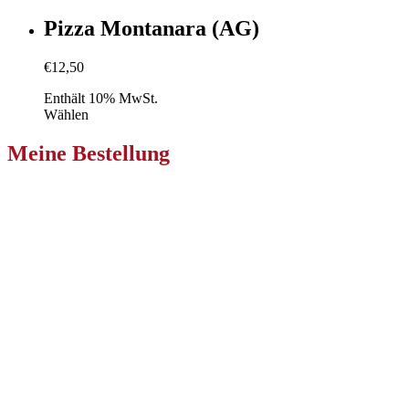
Pizza Montanara (AG)
€
12,50
Enthält 10% MwSt.
Wählen
Meine Bestellung
Pizzeria Primavera Klagenfurt
Niederdorfer Str. 233
9020 Ebenthal in Kärnten
Zur Bestellung
Pizzeria Primavera Villach
Nikolaigasse 36
9500 Villach