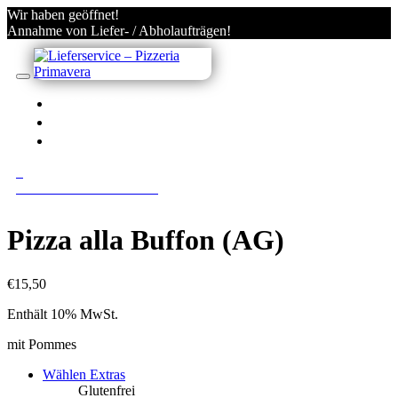
Wir haben geöffnet!
Annahme von Liefer- / Abholaufträgen!
IN VILLACH BESTELLEN
KONTO
ANMELDEN/REGISTRIEREN
0
0 Gerichte im Warenkorb
Pizza alla Buffon (AG)
€
15,50
Enthält 10% MwSt.
mit Pommes
Wählen Extras
Glutenfrei