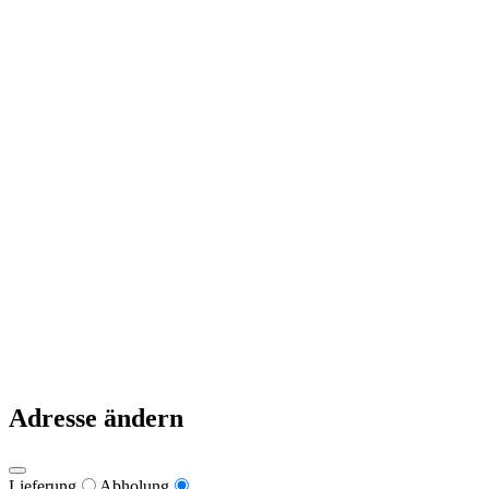
Zur Bestellung
Deine Daten
Mein Konto
Kasse
Warenkorb
Links
Zahlungsweisen
Lieferung & Zustellung
Datenschutz
Impressum
Pizzeria Primavera 2021
Warum nach Italien fahren, wenn es die besten Pizzen in Kärnten
gibt?
Adresse ändern
Lieferung
Abholung