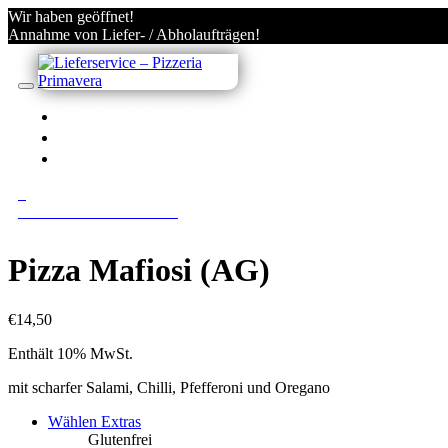
Wir haben geöffnet!
Annahme von Liefer- / Abholaufträgen!
IN VILLACH BESTELLEN
KONTO
ANMELDEN/REGISTRIEREN
0
0 Gerichte im Warenkorb
Pizza Mafiosi (AG)
€
14,50
Enthält 10% MwSt.
mit scharfer Salami, Chilli, Pfefferoni und Oregano
Wählen Extras
Glutenfrei