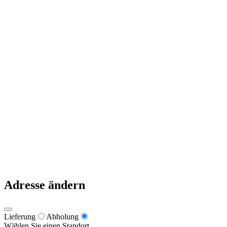
Zur Bestellung
Deine Daten
Mein Konto
Kasse
Warenkorb
Links
Zahlungsweisen
Lieferung & Zustellung
Datenschutz
Impressum
Pizzeria Primavera 2021
Warum nach Italien fahren, wenn es die besten Pizzen in Kärnten gibt
Adresse ändern
Lieferung
Abholung
Wählen Sie einen Standort