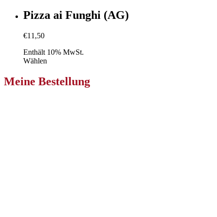
Pizza ai Funghi (AG)
€
11,50
Enthält 10% MwSt.
Wählen
Meine Bestellung
Pizzeria Primavera Klagenfurt
Niederdorfer Str. 233
9020 Ebenthal in Kärnten
Zur Bestellung
Pizzeria Primavera Villach
Nikolaigasse 36
9500 Villach