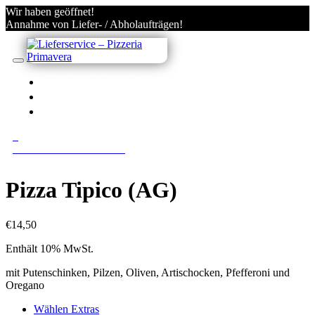
Wir haben geöffnet!
Annahme von Liefer- / Abholaufträgen!
IN VILLACH BESTELLEN
KONTO
ANMELDEN/REGISTRIEREN
0
0 Gerichte im Warenkorb
Pizza Tipico (AG)
€
14,50
Enthält 10% MwSt.
mit Putenschinken, Pilzen, Oliven, Artischocken, Pfefferoni und
Oregano
Wählen Extras