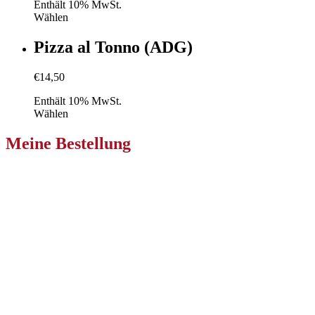
Enthält 10% MwSt.
Wählen
Pizza al Tonno (ADG)
€
14,50
Enthält 10% MwSt.
Wählen
Meine Bestellung
Pizzeria Primavera Klagenfurt
Niederdorfer Str. 233
9020 Ebenthal in Kärnten
Zur Bestellung
Pizzeria Primavera Villach